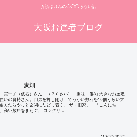
介護ほけんの◯◯◯らない話
大阪お達者ブログ
麦畑
 実千子（仮名）さん （７０さい） 趣味：俳句 大きなお屋敷
住いの倉持さん。門扉を押し開け、でっかい敷石を10個くらい大
んだらやっと玄関にたどり着く。 ザ・旧家。 「こんにち
わ！」高い敷居をまたぐ。 コンクリ...
2020.10.22