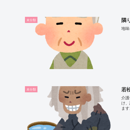
隣
未分類
地味
若
未分類
介護
け、
ます