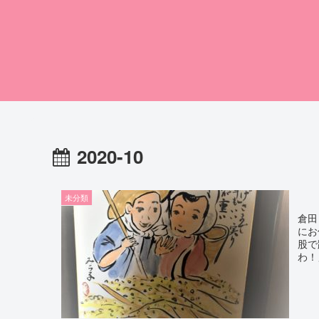
2020-10
未分類
倉田
にお
股で踏