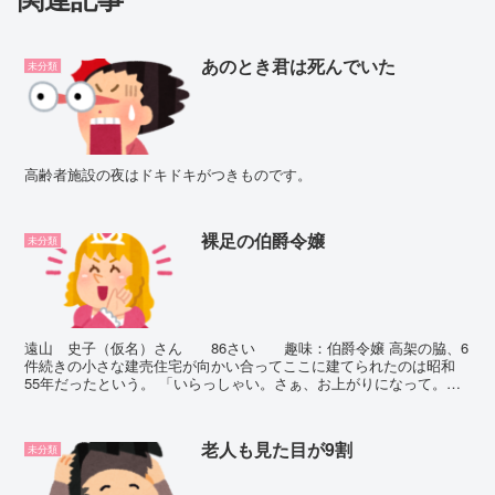
あのとき君は死んでいた
未分類
高齢者施設の夜はドキドキがつきものです。
裸足の伯爵令嬢
未分類
遠山 史子（仮名）さん 86さい 趣味：伯爵令嬢 高架の脇、6
件続きの小さな建売住宅が向かい合ってここに建てられたのは昭和
55年だったという。 「いらっしゃい。さぁ、お上がりになって。」
玄関に,どうにか体を押し込んで「こん...
老人も見た目が9割
未分類